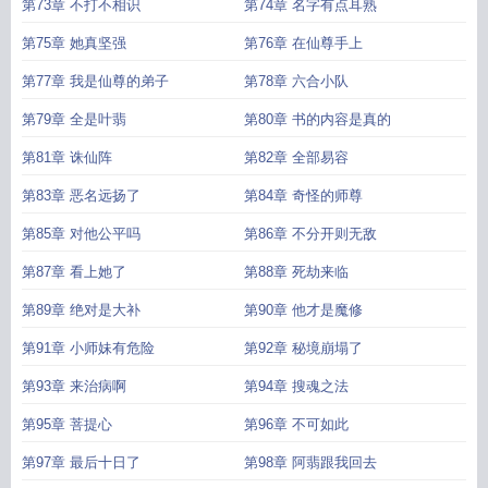
第73章 不打不相识
第74章 名字有点耳熟
第75章 她真坚强
第76章 在仙尊手上
第77章 我是仙尊的弟子
第78章 六合小队
第79章 全是叶翡
第80章 书的内容是真的
第81章 诛仙阵
第82章 全部易容
第83章 恶名远扬了
第84章 奇怪的师尊
第85章 对他公平吗
第86章 不分开则无敌
第87章 看上她了
第88章 死劫来临
第89章 绝对是大补
第90章 他才是魔修
第91章 小师妹有危险
第92章 秘境崩塌了
第93章 来治病啊
第94章 搜魂之法
第95章 菩提心
第96章 不可如此
第97章 最后十日了
第98章 阿翡跟我回去