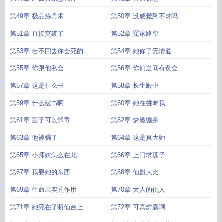
第49章 极品炼丹术
第50章 没感觉到不对吗
第51章 直接突破了
第52章 冤家路窄
第53章 若不回去你会死的
第54章 她修了无情道
第55章 你跟他私会
第56章 你们之间有误会
第57章 这是什么书
第58章 长生殿中
第59章 什么破书啊
第60章 她在挑衅我
第61章 莲子可以解毒
第62章 梦魇缠身
第63章 他被骗了
第64章 这是真大师
第65章 小师妹怎么在此
第66章 上门求莲子
第67章 我要她的东西
第68章 仙盟大比
第69章 生命果实的作用
第70章 大人的仇人
第71章 她死在了断仙台上
第72章 可真窝囊啊