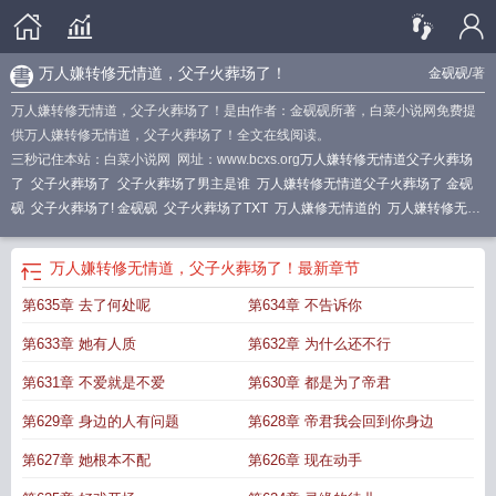
万人嫌转修无情道，父子火葬场了！
金砚砚
/著
万人嫌转修无情道，父子火葬场了！是由作者：金砚砚所著，白菜小说网免费提
供万人嫌转修无情道，父子火葬场了！全文在线阅读。
三秒记住本站：白菜小说网 网址：www.bcxs.org
万人嫌转修无情道父子火葬场
了
父子火葬场了
父子火葬场了男主是谁
万人嫌转修无情道父子火葬场了 金砚
砚
父子火葬场了! 金砚砚
父子火葬场了TXT
万人嫌修无情道的
万人嫌转修无情
道父子火葬场了的
万人嫌转修无情道后是be吗
父子火葬场了相似的
父子火葬场
了免费阅读
万人嫌转修无情道
父子火葬场了 这个
万人嫌转修无情道，父子火葬场了！
最新章节
第635章 去了何处呢
第634章 不告诉你
第633章 她有人质
第632章 为什么还不行
第631章 不爱就是不爱
第630章 都是为了帝君
第629章 身边的人有问题
第628章 帝君我会回到你身边
第627章 她根本不配
第626章 现在动手