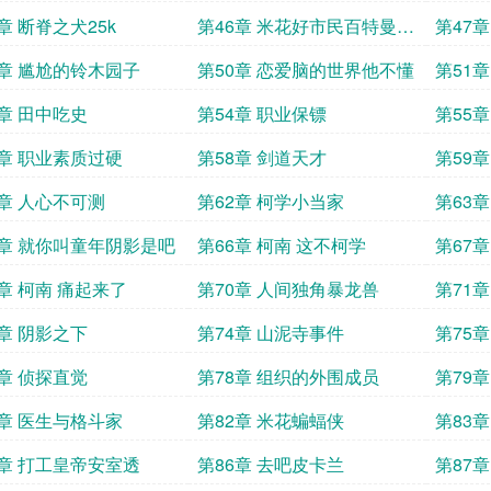
害的人
章 断脊之犬25k
第46章 米花好市民百特曼
第47
25k
9章 尴尬的铃木园子
第50章 恋爱脑的世界他不懂
第51
3章 田中吃史
第54章 职业保镖
第55
7章 职业素质过硬
第58章 剑道天才
第59
1章 人心不可测
第62章 柯学小当家
第63
5章 就你叫童年阴影是吧
第66章 柯南 这不柯学
第67
9章 柯南 痛起来了
第70章 人间独角暴龙兽
第71
案
3章 阴影之下
第74章 山泥寺事件
第75章 
7章 侦探直觉
第78章 组织的外围成员
第79
1章 医生与格斗家
第82章 米花蝙蝠侠
第83
5章 打工皇帝安室透
第86章 去吧皮卡兰
第87