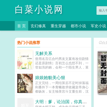
白菜小说网
首 页
玄幻修真
重生穿越
都市小说
军史小说
热门小说推荐
白
无解关系
曾用名百亿合约男友文案有改但剧情
还是原剧情］言初怎么也想不到，一
贫如洗的她，会和一个陌生男人，莫
名其妙地绑定了一场为期365天的财
富交换。说白了就是他的钱进了她账
娘娘她貌美心狠
户，她的钱进了他账户还转！不！
正文完结，一周结算后不定时掉落福
回！去！好消息对方是陆洺执，陆氏
利番外下一本青蛾敛求收藏皇帝身心
集团太子爷，多金，年轻，人还帅。
都扬灰，女主独美宫斗文重生前，沈
坏消息这人脾气差，控制欲强，还打
知姁（xu）是家破人亡的罪臣之女，
算趁机和她来场合约恋爱。...
是不幸小产的失宠妃嫔。而这一切的
大明：爹，论治国，你真不行
罪魁祸首，是曾与她相恋的帝
穿越大明王朝，成为朱元璋嫡三子，