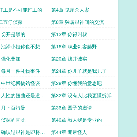
 打工是不可能打工的
第4章 鬼屋杀人案
 二五仔侦探
第8章 独属眼神间的交流
章 切开是黑的
第12章 你得叫叔
章 池泽小姐你也不想
第16章 职业剑客藤野
章 强化叠加
第20章 浅井诚实
章 每月一件礼物事件
第24章 你儿子就是我儿子
章 中世纪博物馆怪谈
第28章 你懂我的意思吧
章 人性的扭曲还是道德
第32章 没有人比我更懂拆弹
章 月下百特曼
第36章 园子的邀请
章 侦探的直觉
第40章 敲人我是专业的
章 确认过眼神是即将遇
第44章 绷带怪人