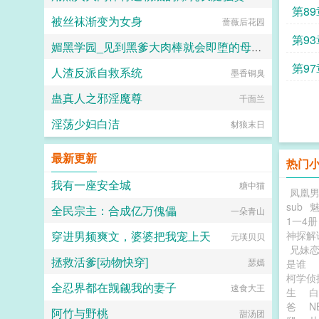
乎要将他溺死其中。 后来小
第89
被丝袜渐变为女身
宫女受了极大的委屈，杏眼泪濛濛，
克图格亚改二
蔷薇后花园
咬着樱唇不肯多言。 被明远帝刻
第9
意养得圆润的玉肌上，是青紫骇人的
媚黑学园_见到黑爹大肉棒就会即堕的母猪教师和婊子学生
痕迹。 明远帝瞧着怒
订
第9
人渣反派自救系统
极。 小宫女却伸出一双柔荑，勾
墨香铜臭
佚名
住他颈脖，吐息间幽香袅袅，只说不
架补
蛊真人之邪淫魔尊
愿陛下为难。 哄得明远帝心肝都
千面兰
疼了你要什么，朕都给你。
淫荡少妇白洁
他没瞧见，盈桃委屈抿起的唇角，弯
豺狼末日
起一点儿弧度。 众人皆知，明远
帝格外恩宠一位小宫女。 为她提
最新更新
位份为她撑软腰，为她破了宫女出身
热门
不得居于主位的规矩。更为小宫女力
我有一座安全城
糖中猫
排众议，彻查一桩陈年旧案。 助
凤凰
她脱离罪籍，加封淑妃。盈桃心愿得
sub
全民宗主：合成亿万傀儡
一朵青山
偿，那双笑盈盈的眼望向凤座。淑妃
1一4册
尊贵，可哪里比得上皇后？她的路，
穿进男频爽文，婆婆把我宠上天
神探解
元瑛贝贝
才刚刚开始呢。...
兄妹
拯救活爹[动物快穿]
瑟嫣
是谁
柯学侦探
全忍界都在觊觎我的妻子
速食大王
生
白
爸
N
阿竹与野桃
甜汤团