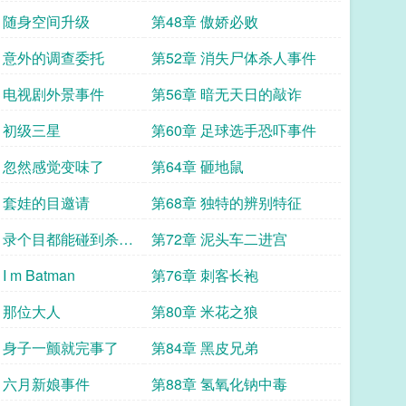
章 随身空间升级
第48章 傲娇必败
章 意外的调查委托
第52章 消失尸体杀人事件
章 电视剧外景事件
第56章 暗无天日的敲诈
章 初级三星
第60章 足球选手恐吓事件
章 忽然感觉变味了
第64章 砸地鼠
章 套娃的目邀请
第68章 独特的辨别特征
章 录个目都能碰到杀人
第72章 泥头车二进宫
I m Batman
第76章 刺客长袍
章 那位大人
第80章 米花之狼
章 身子一颤就完事了
第84章 黑皮兄弟
章 六月新娘事件
第88章 氢氧化钠中毒