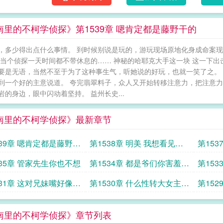
南里的不柯学侦探》第1539章 嗯肯定都是藤野干的
，多少得出点什么事情。 到时候别说是玩的，游玩现场原地化身成命案现
 当个侦探一天时间都不带休息的…… 神秘的哈耶克大手这一块 这一下
要是无语，当然不至于为了这种事生气，听她说的好玩，也就一笑了之。 
到一个好的主意说道。 夸完翡翠料子，众人又开始转移注意力，把注意力
岩的身边，眼中闪动着坚持。 益州长史...
南里的不柯学侦探》最新章节
539章 嗯肯定都是藤野干
第1538章 明美 我想看见血
第15
流成河
嘴边啊
535章 管家先生你也不想
第1534章 都是爷们你害羞什
第15
么啊
531章 这对兄妹嘴好像淬
第1530章 什么性转大女主委
第15
托
的女生
南里的不柯学侦探》章节列表