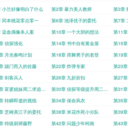
章 小兰好像明白了什么
第2章 暴力美人教师
第3章
章 冈本桃花零点零一
第6章 池泽优子的委托
第7章
章 染血偶像杀人案
第10章 一个大胆的想法
第11
3章 侦探强化
第14章 书中自有黄金屋
第15
7章 月光奏鸣计划
第18章 挥舞凳子的老登
第19
1章 踹门而入的佐藤
第22章 炸弹专家
第23
5章 剑客兵人
第26章 九折折扣
第27
9章 富婆姐妹周二求追读
第30章 侦探等级提升周二求
第31
追读25k2
的沦丧
3章 转瞬即逝的视线
第34章 保命风衣
第35
7章 芝崎美江子的委托
第38章 米花作死小分队
第39
1章 特级厨师藤野
第42章 问题少年柯南
第43