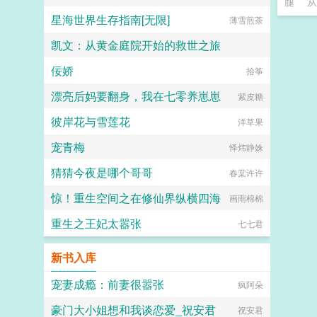
腿
从
星海世界生存指南[无限]
薄雪煎茶
凯文：从黄金庭院开始的救世之旅
佞娇
无名小作者595
拾筝
漂亮后妈要翻身，我在七零养崽崽
紫皮糖
彼岸花与雪莲花
洋草果
宠青梅
怿炜静姝
猜猜今夜是哪个哥哥
春棠许许
惊！重生空间之在修仙界纵横四海
画雨棉棉
重生之王妃太嚣张
七七君
新书入库
宠妻成瘾：前妻很嚣张
疯阿朵
豪门大小姐想和我谈恋爱_祝安君
祝安君