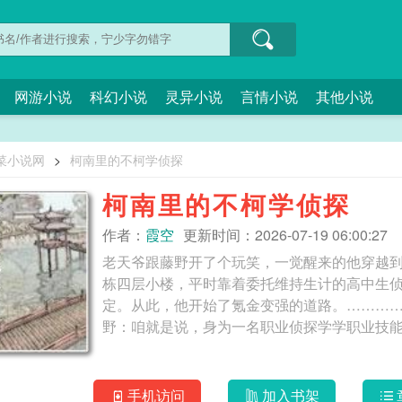
网游小说
科幻小说
灵异小说
言情小说
其他小说
菜小说网
>
柯南里的不柯学侦探
柯南里的不柯学侦探
作者：
霞空
更新时间：2026-07-19 06:00:27
老天爷跟藤野开了个玩笑，一觉醒来的他穿越
栋四层小楼，平时靠着委托维持生计的高中生
定。从此，他开始了氪金变强的道路。………
手机访问
加入书架