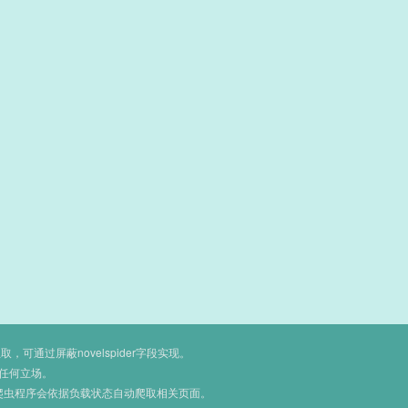
通过屏蔽novelspider字段实现。
任何立场。
爬虫程序会依据负载状态自动爬取相关页面。