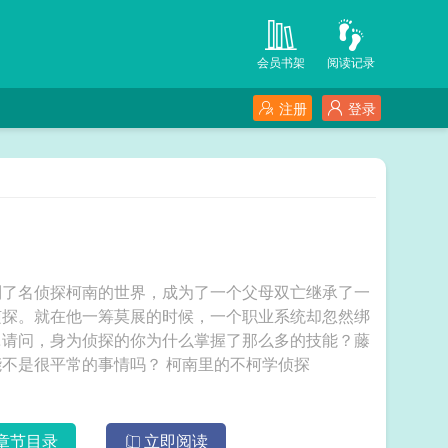
会员书架
阅读记录
注册
登录
到了名侦探柯南的世界，成为了一个父母双亡继承了一
侦探。就在他一筹莫展的时候，一个职业系统却忽然绑
…请问，身为侦探的你为什么掌握了那么多的技能？藤
野：咱就是说，身为一名职业侦探学学职业技能不是很平常的事情吗？ 柯南里的不柯学侦探
章节目录
立即阅读