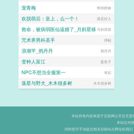
宠青梅
怿炜静姝
欢脱萌后：皇上，么一个！
孤是好人
救命，被病弱医仙逼婚了_月斜星移
月斜星移
咒术界男科圣手
掸帖
浪潮平_鸦丹丹
鸦丹丹
变种人富江
鲨鱼子
NPC不想当全服第一
有妃
落星与野犬_木木很多树
木木很多树
本站所有内容来源于互联网公开且无需登录
本站仅对
同时您可手动提交相关目标站点网址给我们