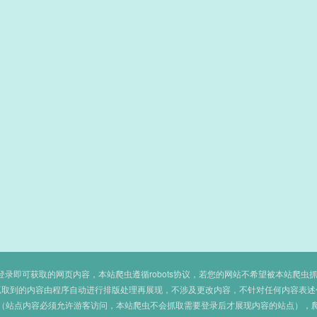
即可获取的网页内容，本站爬虫遵循robots协议，若您的网站不希望被本站爬虫抓取，可
抓取到的内容由程序自动进行排版处理再展现，不涉及更改内容，不针对任何内容表述
（站点内容必须允许游客访问，本站爬虫不会抓取需要登录后才展现内容的站点），