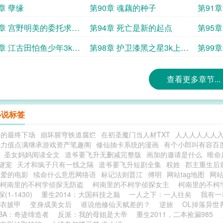
章 孽缘
第90章 魂藕的种子
第91
3章 宫野明美的委托求首
第94章 死亡是新的起点
第95
7章 江古田怕鱼少年3k上
第98章 护卫漆黑之星3k上架
第99
更
补更
查看更多章节...
小说标签
男的最终下场
崩坏腥穹铁道腐烂
在初圣魔门当人材TXT
人人人人人人
魅力值点满继承游戏资产笔趣阁
修仙抽卡系统的漫画
有个小郎叫有容百
圣女妈妈阅读全文
道爷要飞升无删减完整版
画加的邀请是什么
唯命
谜宠
天才和疯子只有一线之隔
道爷要飞升短剧全集
权姓
郡主重生后
恋爱的电影
续命什么意思网络语
标记法则晋江
傅明
网站tag地图
网
柯南里的不柯学侦探无防盗
柯南里的不柯学侦探女主
柯南里的不柯学
(1-1430)
重生2014：大国科技之巅
一人之下：一人往矣
我有一
衣披甲
变身成美女后
谁说他修仙天赋差的？
逆旅
OL掉落异世
BA：奇迹缔造者
反派：我的母姐是大帝
重生2011，二本捡漏985