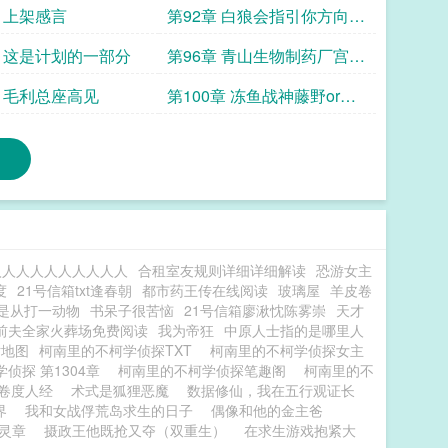
章 上架感言
第92章 白狼会指引你方向求
首订
章 这是计划的一部分
第96章 青山生物制药厂宫野
志保
章 毛利总座高见
第100章 冻鱼战神藤野or怪
盗基德 我不干净了
入人人人人人人人人人
合租室友规则详细详细解读
恐游女主
度
21号信箱txt逢春朝
都市药王传在线阅读
玻璃屋
羊皮卷
是从打一动物
书呆子很苦恼
21号信箱廖湫忱陈雾崇
天才
前夫全家火葬场免费阅读
我为帝狂
中原人士指的是哪里人
站地图
柯南里的不柯学侦探TXT
柯南里的不柯学侦探女主
侦探 第1304章
柯南里的不柯学侦探笔趣阁
柯南里的不
卷度人经
术式是狐狸恶魔
数据修仙，我在五行观证长
界
我和女战俘荒岛求生的日子
偶像和他的金主爸
灵章
摄政王他既抢又夺（双重生）
在求生游戏抱紧大