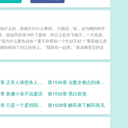
场什么的，那都不叫什么事情。 只能说，唉，这沟槽的柯学
出击，就如同岩浆冲向了森林，所过之处灰飞烟灭，一片死寂。
“我为什么要告诉你？要不你帮我一个忙好不好？”慕容烟儿突
都转移到了刘江的身上。 “我陪你一起死。”寒冰舞坚定的走
37章 正常人谁把杀人挂
第1536章 点数全都点到身体
素质这一块
33章 装傻小哀不说废话
第1532章 黑白双煞
29章 只是一个柔弱弱弱
第1528章 解药来了解药再见
罢了