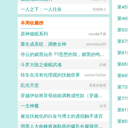
奴，剥夺姓名，发配行宫。她苦心经
第45
营十年，趁着新帝即位，使巧计拿回
一人之下：一人往矣
英雄骑士
姓名回到皇宫。 只时运不济，撞
第4
上嫔妃们暗斗，被贤妃当作添堵的玩
本周收藏榜
意儿，指给面善心妒的胡婕妤。
盈桃立时低掩一张娇面，决定韬光养
第5
原神催眠系列
晦，静待时机。 她从不打扮招展
saya触手酱
掐尖卖乖，受到旁的宫女挤兑，也只
第5
重生成系统，调教女神
会傻傻的笑脸相迎。 终
asmodeus55
于，三月后。 太后下旨选秀，充
第6
盈六宫。 莺莺燕燕如蝶飞，
停云的媚黑仙舟 ??恶堕的我，媚黑的鸣火首席以及仙舟??
胡婕妤的毓秀宫门庭冷落，圣上鲜有
第6
斗罗大陆之催眠武魂
踏足。 逼得胡婕妤要在自己宫中
露露
玖粮
要提拔有姿色的宫女，好拢住圣
转生在没有伦理观的扶她世界
心。 于是胡婕妤的目光落在
第6
IceHenTaiStar
了盈桃这个呆子身上。
乱伦天堂
明远帝记得毓秀宫中，有个小宫女格
黑夜的香蕉
第7
外可人。 桃面杏眼，如细柳生
姿，令人生怜。笑时眉如弯月，尤其
穿越伊始将异母姐姐调教成性奴（穿越到异世界把高贵强大的女性征服至胯下）
第7
是樱红丰润的唇角旁，会露出两个含
一念神魔
情的梨涡，似盈满了两汪春水，婉转
dark
水泽
第8
间便荡漾了一颗冷硬的帝
被迫扶她化的白金与博士的虚拟触手迷宫
心。 直到红烛金帐中，明远
第8
帝才知，这小宫女不堪一握的软腰
上，也有两个盈满春水的涡。 几
用黑人大肉棒将迦勒底的爆乳长腿骚货英灵一个个的全都调教成发情媚黑母猪贱婊吧
白虚