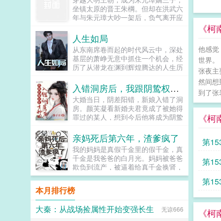
王。 怀着没有刺死皇帝的遗憾，
坐镇太原的晋王朱棡。但却在洪武六
沈知姁回到事发那年。 彼时，她
年与朱元璋大吵一架后，负气离开应
正被迫在寝殿中安静养病。四下一
天府，前往封地太原就藩！自那以后
《柯
扫，就知危机四伏贴身心腹早有异
起，朱棡不仅将太原治理的仅仅有
人生如局
心，想趁机上位的宫女蠢蠢欲动，熟
条，更是为大明戍守边塞，大败王保
识的太医问无此人更有素来不和的妃
他感觉
从东南席卷而起的时代风云中，深处
保，将北元逼入绝境！可便是此时，
嫔们，个个落井下石，迫不及待地要
基层的萧峥无意中抓住一个机会，经
世界。
一道圣旨入太原，朝中以胡惟庸为首
将她踩下。可沈知姁只虚弱一笑。她
历了从潜龙在渊到辉煌腾达的人生历
的大臣弹劾朱棡拥兵自重，有不臣之
张夜主
知道，一切都还来得及流放沈氏的圣
程。...
心，朱棡无奈回京。彼时，坤宁宫。
然间想
旨虽然已下，但距离被二次牵连，尚
入错洞房后，我跟阴鸷权臣去种田
朱元璋老三，咱轻徭薄赋，可曾亏待
有三年。而曾失去的孩子，也在未来
到了张
百姓？朱棡呵呵，天下穷苦唯有百
大婚当日，阴差阳错，新娘入错了洞
等她。冬夜初雪，帝王生辰之日。沈
姓，若连田亩都没有，何以轻徭薄
房。颜芙凝看新婚夫君竟成了被她得
知姁粉面憔悴，朱唇莹白，携着一碗
赋，而百姓仍是水生火热！朱元璋我
《柯
罪过的某人，想到今后他将成为阴鸷
亲手做的长寿面，遥遥立在阶
大力惩治贪官污吏，可曾对不起大
冷戾的权臣，手段狠辣，她双腿软。
上。 冷冽月色下，沈知姁纤身颤
明？朱棡呵呵，不改革弊端，若是一
不承想，新婚翌日他们就被赶去了乡
颤，语带哭腔。只言对皇帝的错悔与
亲妈死后第六年，渣爹疯了
第1
昧杀杀杀，你哪怕是将天下官员全部
下种田。不想步炮灰女后尘，她努力
思恋。 她的眼眸如春水一样清
我的妈妈是真假千金里的假千金，真
杀干净，又能如何？朱元璋我为你们
挣家业，顺毛捋他，当好他名义上的
澈。盈满了浓烈真挚又纯粹的爱意。
千金是我爸爸的白月光。妈妈被爸爸
的
封王赐藩，就是为了让你们永享荣华
第1
妻。傅辞翊见新婚妻子竟成了曾退他
这是帝王毕生所求最为渴盼之
欺负到流产，被逼着给真千金换肾，
富贵，可曾对不起你们？朱棡呵呵，
亲事的某女，本可当即和离了事，他
物。 帝王此时尚且年轻稚嫩。见
被绑架犯凌虐。终于，她解脱了。她
以一国之力赡养朱家亲族？可曾听闻
忽然改了主意。此般女子放在身旁日
沈知姁心意回转，更多了他所愿的乖
第1
死了。妈妈死后第六年，爸爸突然后
物极必反，国亡族灭！逆子！朱元璋
日折磨才好。哪里想到此女娇软动
本月排行榜
顺懂事，不由面露愧色，揽她入
悔了。他把真千金赶走，跪在坟墓前
怒喝道。呵呵，爹，论治国，你真不
人，一颦一笑皆在勾人他竭力克制隐
怀。 沈知姁如一只失了羽毛的雀
了毒
哀求妈妈回到他的身边。所有人都认
行。朱棡淡然道。是夜，朱元璋留晋
忍，却不想折磨的竟是他自己。某
儿，只露出娇艳的侧脸和白洁脆弱的
大秦：从战场捡属性开始变强长生
无谅666
为，她不会再回来了。只有我知道，
《柯
王朱棡在京辅国，重议洪武诸策。...
日，傅辞翊遇袭被击了脑袋，此后频
颈脖。羽睫之下，掩着她的勃勃野心
妈妈一直在我的身边...