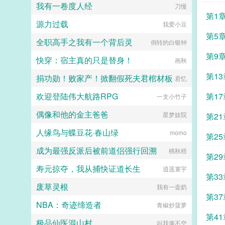
频梦见一个女子。梦里女子的脸，他
和滔天恨意。 眼前的帝王，已经
我有一卷度人经
刀慢
从未看清，却知她身上有处胎记，仿
不是她的心上人，只是一条为皇权恩
第1
若初绽的芙蕖某晚，颜芙凝在房中沐
将仇报薄情寡义的恶犬。 她要
源力过载
我爱小豆
浴，不小心被他看到了后腰。冷淡的
驯服他，然后杀了他。挫骨扬灰，让
第5
某人凤眸微敛，眼底似含了她读不懂
他无处可归。（小剧场）多年后，小
全职高手之我有一个背后灵
倒转的白银钟
的复杂情绪。她莫名心慌欲逃。男人
宫女恭敬为垂帘听政的沈太后挽髻。
第9
却掐紧了她的腰肢，蹙眉警告莫再勾
她望着镜中风韵绝佳的高位者，不由
快穿：宿主真的只是替身！
画秋
我！颜芙凝是谁掐着她的腰不放？...
怔怔娘娘当真貌美。 这得多亏先
第1
帝去得早。沈太后挑眉轻笑，神情愉
捐功勋！败家产！掀翻假死夫君棺材板
君忆
悦地为自己挑选簪花。她赢到今日，
凭借的不止有美貌。貌美心狠，方成
欢迎登陆伟大航路RPG
第1
一支小竹子
大事。阅读须知 1本文为传统型
宫斗权谋，非甜宠，男非c 背景
偶像和他的金主爸爸
星梦妓院
第2
架空，节奏慢热（尤其在前期），会
偏一点群像 2女主过程成长结局
人缘鸟与蝶豆花·春山绿
momo
第2
独美，狗皇帝挫骨扬灰（物理＋心
理） 3配角妃嫔大多为自身家族
成为最强反派后被前道侣强行回溯
桃秋梧
第2
奋斗，视妃位如官职 4作者想看
复仇宫斗，自割腿肉，宫斗权谋小
寿元掠夺，我从捕快证道长生
逍遥寰宇
25k1
白，会努力写得有逻辑qaq感谢小天
第3
使们的支持和喜欢！宫斗预收独占圣
废草灵根
我有一壶奶
心娘娘是朵菟丝花盛宠如她娘娘她是
第3
爱躺平推推宫斗预收独占圣心宫女上
NBA：奇迹缔造者
青椒炒菠萝
位宫斗文，女主扮猪吃老虎 六岁生
第4
辰那日，盈桃从官家小姐沦为宫中罪
极品仙医混山村
叫我康不空