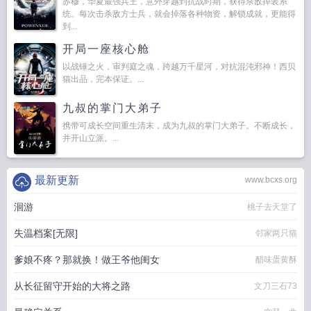
苏穆，华夏最强兵王，意外穿越到抗战时期，获得杀敌掉装系
统。每次击杀敌方士兵，就会掉落各种物资，解锁成就，更能得
到...
开局一座核心舱
以战锤之火，审判庭之魂，跨越万千星河，对抗混沌邪神！西贝
猫出品，完本保证。...
九叔的掌门大弟子
携带可成长空间重生清末，成为九叔的掌门大弟子。不断成长，
并开山立派。...
最新更新
www.bcxs.org
洄游
桃子去天堂了
失温档案[无限]
邻家两只猫
爹娘不疼？那就换！做王爷他闺女
醋味蛋黄酥
从长征留守开始的大将之路
文刀三石73