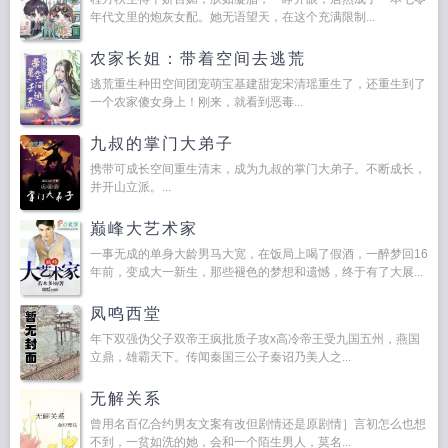
年代文里的炮灰女配。她无语望天，在这个充满限制...
农家长姐：带着空间去逃荒
逃荒重生种田空间团宠萌宝基建甜宠宋清瑶重生了，还重生到了
一个农家傻女身上！刚来，就看到恶毒...
九叔的掌门大弟子
携带可成长空间重生清末，成为九叔的掌门大弟子。不断成长，
并开山立派。...
巅峰大艺术家
一事无成的单身大龄男马大宽，在饭局上喝了假酒，一醉梦回16
年前，变成大一新生，那些褪色的梦想和遗憾，终于有了大展...
凤鸣西堂
年下双强伪父子双帝王疯批质子攻x高冷帝王受九国五州，燕国
立鼎，雄霸天下。传闻秦国三公子秦诏乃美人之...
无解关系
曾用名百亿合约男友文案有改但剧情还是原剧情］言初怎么也想
不到，一贫如洗的她，会和一个陌生男人，莫名...