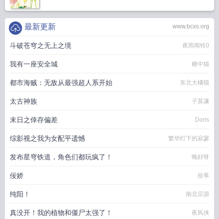
最新更新
www.bcxs.org
斗破苍穹之无上之境
夜雨闻铃0
我有一座安全城
糖中猫
都市海贼：无敌从最强超人系开始
东北大橘猫
太古神族
子莫谦
末日之倖存偏差
Doris
综影视之我为女配平遗憾
繁华灯下的寂寥
发布星穹铁道，角色们都玩疯了！
晚好呀
佞娇
拾筝
纯阳！
南北宗源
真没开！我的植物和僵尸太强了！
夜风侠