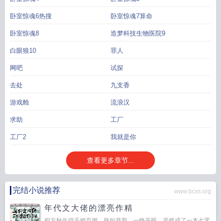
卧室惊魂6热搜
卧室惊魂7算命
卧室惊魂8
造梦科技生物医院9
白眼狼10
罪人
网吧
试探
去处
九支香
游戏舱
流浪汉
求助
工厂
工厂2
我就是你
查看更多章节...
完结小说推荐
www.bcxs.org
年代文大佬的漂亮作精
程方秋生得千娇百媚，肤如凝脂，一睁开眼，居然成了一本七零