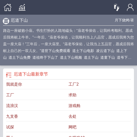
厄道下山
月下烧烤
/著
路边一座破败小庙。书生打扮的人跪地磕头：“庙老爷保佑，让我科考顺利。愿成
后我将献上牛羊。”一年后。“庙老爷保佑，让我顺利当上八品官，愿成后我将为您
盖一座大庙！”三年后，一座大庙里。“庙老爷保佑，让我当上五品官，愿成后我将
献上自己的一双儿女。”
道世下山免费观看
道土下山电影
凌云道下山
道上下
山
道土下山免费
道祖终于下山了
道土下山视频
道土下山
道童下山
道爷下山
陈厉
道土下山动漫
道爷下山第二部
道长请下山游戏
道土下山主演
道±下山
狂
道下山
道是下山
道上下山免费观看
电影道土下山
道爷下山完整免费
道爷下
厄道下山
最新章节
山
我就是你
工厂2
工厂
求助
流浪汉
游戏舱
九支香
去处
试探
网吧