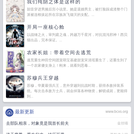
我们纯阴之体是这样的
韶音穿进男频后宫小说里。她是退婚男主，被打脸踩成渣整个门
派被连根拔起所在宗族灰飞烟灭的女配。...
开局一座核心舱
以战锤之火，审判庭之魂，跨越万千星河，对抗混沌邪神！西贝
猫出品，完本保证。...
农家长姐：带着空间去逃荒
逃荒重生种田空间团宠萌宝基建甜宠宋清瑶重生了，还重生到了
一个农家傻女身上！刚来，就看到恶毒...
苏穆兵王穿越
苏穆，华夏最强兵王，意外穿越到抗战时期，获得杀敌掉装系
统。每次击杀敌方士兵，就会掉落各种物资，解锁成就，更能得
到...
最新更新
www.bcxs.org
去部队相亲，对象竟是我首长前夫
金丝喵