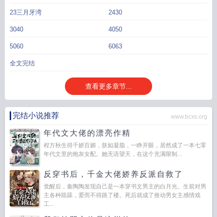
23三月牙湾
2430
3040
4050
5060
6063
全文完结
查看更多章节...
完结小说推荐
www.bcxs.org
年代文大佬的漂亮作精
程方秋生得千娇百媚，肤如凝脂，一睁开眼，居然成了一本七零
年代文里的炮灰女配。她无语望天，在这个充满限制...
反穿书后，千金大佬娇养反派自救了
觉醒后，秦陶陶发现自己是一本穿书文男主的白月光。生前对男
主各种跪舔，爱而不得跳了楼。死后就成了推动男女主感情戏
工...