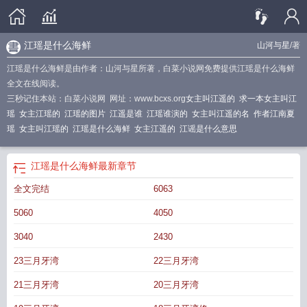
江瑶是什么海鲜
山河与星
/著
江瑶是什么海鲜是由作者：山河与星所著，白菜小说网免费提供江瑶是什么海鲜
全文在线阅读。
三秒记住本站：白菜小说网 网址：www.bcxs.org
女主叫江遥的
求一本女主叫江
瑶
女主江瑶的
江瑶的图片
江遥是谁
江瑶谁演的
女主叫江遥的名
作者江南夏
瑶
女主叫江瑶的
江瑶是什么海鲜
女主江遥的
江谣是什么意思
江瑶是什么海鲜
最新章节
全文完结
6063
5060
4050
3040
2430
23三月牙湾
22三月牙湾
21三月牙湾
20三月牙湾