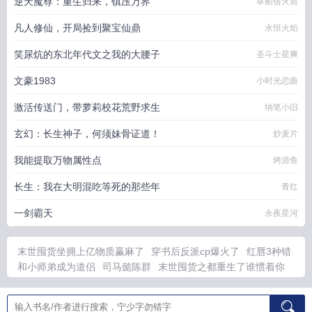
逆天魔尊：重生归来，镇压万界
草船借火箭
凡人修仙，开局捡到聚宝仙鼎
永恒火焰
笑尿炕的东北年代文之我的大腰子
圣斗士星爽
文豪1983
小时光恋曲
激活传送门，带萝莉校花荒野求生
纳笔小旧
玄幻：长生神子，何须妹骨证道！
炒麦片
我能提取万物属性点
烤游鱼
长生：我在大明混吃等死的那些年
青红
一剑霸天
永夜星河
末世囤货坐拥上亿物质赢麻了
穿书后反派cp爆火了
红唇3种错
和小师弟成为道侣
司马懿陈群
末世囤货之都重生了谁惯着你
强取豪夺但夺暴君的
我不追了你们哭什么短剧
综影视撩妹
不
追女主追反派洛
歌词 红唇
强取豪夺意思
我在明末有空间全文