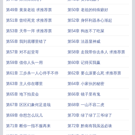
第49章 黄泉老祖 求推荐票
第50章 老祖的特殊癖好
第51章 曾经死党 求推荐票
第52章 身怀利器杀心渐起
第53章 天帝一拜 求推荐票
第54章 狗改不了吃屎
第55章 我到底哪里错了
第56章 法器显神威
第57章 对不起堂哥
第58章 走我带你去杀人 求推荐票
第59章 借你人头一用
第60章 记得买我赢
第61章 三步杀一人心停手不停
第62章 要么滚要么死 求推荐票
第63章 主人你在哪里
第64章 小家伙的秘密
第65章 地下拍卖会
第66章 镜子里有鬼
第67章 区区幻象何足道哉
第68章 一山不容二虎
第69章 你想怎么玩儿
第70章 绿了绿了三爷绿了
第71章 断你一指不服再来
第72章 黔南有我虽远必诛