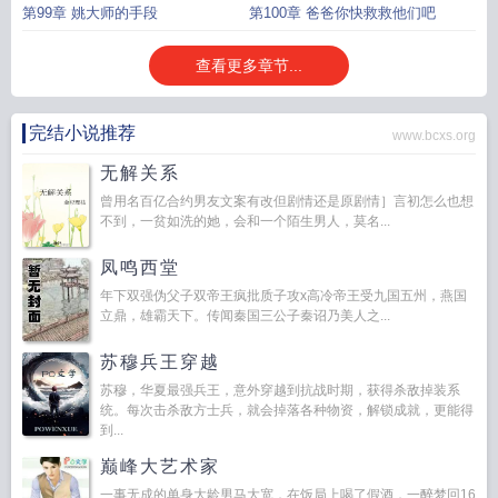
第99章 姚大师的手段
第100章 爸爸你快救救他们吧
查看更多章节...
完结小说推荐
www.bcxs.org
无解关系
曾用名百亿合约男友文案有改但剧情还是原剧情］言初怎么也想
不到，一贫如洗的她，会和一个陌生男人，莫名...
凤鸣西堂
年下双强伪父子双帝王疯批质子攻x高冷帝王受九国五州，燕国
立鼎，雄霸天下。传闻秦国三公子秦诏乃美人之...
苏穆兵王穿越
苏穆，华夏最强兵王，意外穿越到抗战时期，获得杀敌掉装系
统。每次击杀敌方士兵，就会掉落各种物资，解锁成就，更能得
到...
巅峰大艺术家
一事无成的单身大龄男马大宽，在饭局上喝了假酒，一醉梦回16