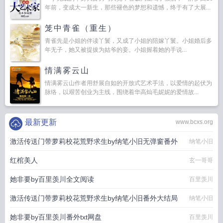
年前，变成大一新生，那些褪色的梦想和遗憾，终于有了大展...
笼中青雀（重生）
青雀先是小姐的伴读丫鬟，又成了小姐的陪嫁丫鬟。小姐婚后多
年无子，她又被提拔为姑爷的妾。小姐握着她的手说...
情满雾云山
情满雾云山作者用舒展自如的开放式艺术手法，以爱情的起伏为
脉络，以艰苦创业为主线，围绕着华高灿毛妮妮的爱情故...
最新更新
www.bcxs.org
激活传送门带萝莉校花荒野求生by纳笔小旧无弹窗番外
纳笔小旧
红棺美人
玄一哥哥
她非要by百里羡川全文阅读
百里羡川
激活传送门带萝莉校花荒野求生by纳笔小旧番外大结局
纳笔小旧
她非要by百里羡川番外txt网盘
百里羡川