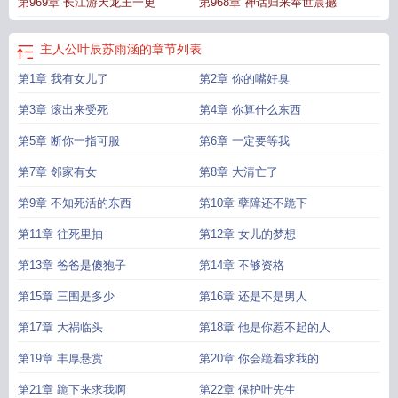
第969章 长江游天龙王一更
第968章 神话归来举世震撼
主人公叶辰苏雨涵的
章节列表
第1章 我有女儿了
第2章 你的嘴好臭
第3章 滚出来受死
第4章 你算什么东西
第5章 断你一指可服
第6章 一定要等我
第7章 邻家有女
第8章 大清亡了
第9章 不知死活的东西
第10章 孽障还不跪下
第11章 往死里抽
第12章 女儿的梦想
第13章 爸爸是傻狍子
第14章 不够资格
第15章 三围是多少
第16章 还是不是男人
第17章 大祸临头
第18章 他是你惹不起的人
第19章 丰厚悬赏
第20章 你会跪着求我的
第21章 跪下来求我啊
第22章 保护叶先生