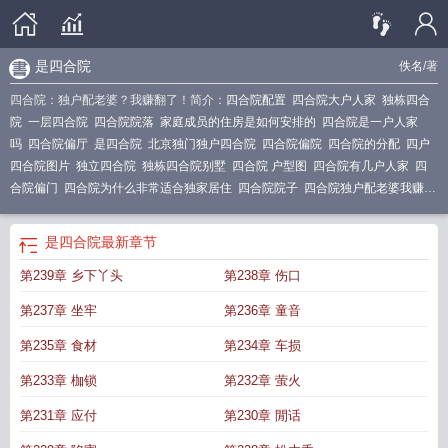
是四合院
佚名
/著
四合院：独户配老婆？我赚翻了！简介：
四合院配置
四合院大户人家
独栋四合
院
一层四合院
四合院院落
家庭成员的住房是如何安排的
四合院是一户人家
吗
四合院偏厅
是四合院
北京独门独户四合院
四合院偏院
四合院的分配
四户
四合院图片
独立四合院
独栋四合院别墅
四合院 户型图
四合院有几户人家
四
合院偏门
四合院为什么非常适合独家居住
四合院院子
四合院独户配老婆我赚翻
了
四合院有几户
四合院中
四合院 户型
四合院标配
四合院是几户人家
独门独
户四合院
四合院独栋别墅
四户人家的四合院
一户四合院
是四合院
最新章节
第239章 乡下丫头
第238章 伤口
第237章 坐牢
第236章 童音
第235章 食材
第234章 车损
第233章 枷锁
第232章 萤火
第231章 应付
第230章 閒话