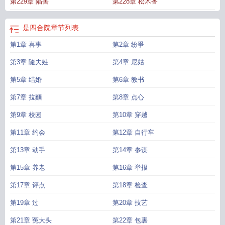
第229章 陷害
第228章 松木香
是四合院
章节列表
第1章 喜事
第2章 纷爭
第3章 隨夫姓
第4章 尼姑
第5章 结婚
第6章 教书
第7章 拉麵
第8章 点心
第9章 校园
第10章 穿越
第11章 约会
第12章 自行车
第13章 动手
第14章 参谋
第15章 养老
第16章 举报
第17章 评点
第18章 检查
第19章 过
第20章 技艺
第21章 冤大头
第22章 包裹