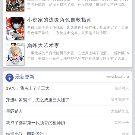
主各种跪舔，爱而不得跳了楼。死后就成了推动男女主感情戏
工...
小说家的边缘角色自救指南
楚祖上辈子是个小说家，因为通宵赶稿猝死，死后绑定了「边缘
角色修正系统」。系统提出交易，只要楚祖能扮演并...
巅峰大艺术家
一事无成的单身大龄男马大宽，在饭局上喝了假酒，一醉梦回16
年前，变成大一新生，那些褪色的梦想和遗憾，终于有了大展...
最新更新
www.bcxs.org
1978，我考上了哈工大
葫芦村人
穿进斗罗躺平，怎么成唐三大腿了
呆头鹅陛下
星际猎人
太极阴阳鱼
我成了婆家第一代顶香的祖师奶
慕容公子
特遣小队，阴到没边！
养金