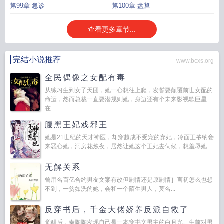
第99章 急诊
第100章 盘算
查看更多章节...
完结小说推荐
www.bcxs.org
全民偶像之女配有毒
从练习生到女子天团，她一心想往上爬，发誓要颠覆前世女配的
命运，然而总裁一直要潜规则她，身边还有个未来影视歌巨星
在...
腹黑王妃戏邪王
她是21世纪的天才神医，却穿越成不受宠的弃妃，冷面王爷纳妾
来恶心她，洞房花烛夜，居然让她这个王妃去伺候，想羞辱她...
无解关系
曾用名百亿合约男友文案有改但剧情还是原剧情］言初怎么也想
不到，一贫如洗的她，会和一个陌生男人，莫名...
反穿书后，千金大佬娇养反派自救了
觉醒后，秦陶陶发现自己是一本穿书文男主的白月光。生前对男