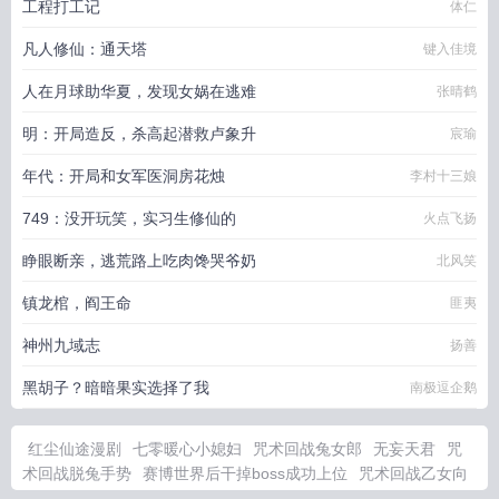
工程打工记
体仁
凡人修仙：通天塔
键入佳境
人在月球助华夏，发现女娲在逃难
张晴鹤
明：开局造反，杀高起潜救卢象升
宸瑜
年代：开局和女军医洞房花烛
李村十三娘
749：没开玩笑，实习生修仙的
火点飞扬
睁眼断亲，逃荒路上吃肉馋哭爷奶
北风笑
镇龙棺，阎王命
匪夷
神州九域志
扬善
黑胡子？暗暗果实选择了我
南极逗企鹅
红尘仙途漫剧
七零暖心小媳妇
咒术回战兔女郎
无妄天君
咒
术回战脱兔手势
赛博世界后干掉boss成功上位
咒术回战乙女向
同人文雪兔
穿越七零暖念念全集
我能看到凶手名单九零免费阅