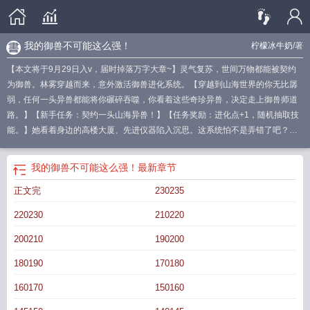
我的御兽不可能这么强！
柠檬冰牛奶
/著
【本文将于9月29日入v，届时掉落万字大章~】灵气复苏，世间万物都能被契约
为御兽。林雾穿越而来，意外激活御兽进化系统。【穿越到山海世界的你无比孱
弱，任何一头异兽都能将你碾碎吞噬，你看着这些奇珍异兽，决定走上御兽师道
路。】【新手任务：契约一头山海异兽！】【任务奖励：进化点+1，随机抽取技
能。】她看着身边的高楼大厦、先进仪器陷入沉思。这系统怕不是弄错了吧？这
分明就是未来世界！自己上哪去找山海异兽？……为了继承家里小农场，林雾选
择考入农业大学。哪怕是最大众的异兽，只要被林雾契约就变异为山海经内记载
我的御兽不可能这么强！
最新章节
的强大怪物。大角牛变异为夔牛，吼声震天，叱咤风云，犁地能力直线飙升！长
正文完
230235
耳犬摇身一变成为饕餮，吞噬天地，害虫全都嘎嘣脆~咩咩羊进化成白泽，逢凶化
吉，趋利避害。野猪变当康，五谷丰登，天下大穰！……兽潮来袭，其余农场损
220230
210220
失惨重。唯有云雾农场安稳如山。夔牛风雨屏障坚不可摧，饕餮吞噬兽潮来者不
拒，当康催生万物生生不息。林雾直呼：我的御兽不可能这么强！***接档文
200210
190200
****《御兽从妖魔开始》穿越到御兽世界，姜璇发现自己竟然有独一无二的御兽天
180190
170180
赋。别人觉醒强化、洞察、治疗等天赋。自己却能将华夏神话传说中的妖魔召唤
过来！苍茫森林，通明石猴双眼射出万丈金光。浩渺大海，恐怖巨鲲冲天而起化
160170
150160
作大鹏！涛涛竹海，青白二蛇掀起滔天巨浪！万里长空，三足金乌振翅与太阳比