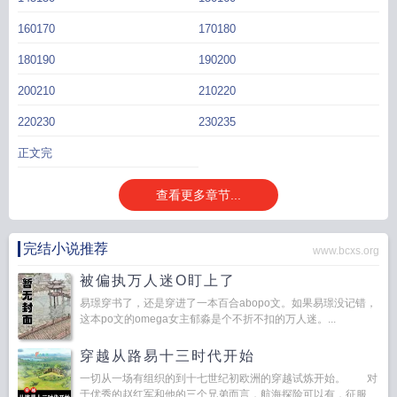
160170
170180
180190
190200
200210
210220
220230
230235
正文完
查看更多章节...
完结小说推荐
www.bcxs.org
被偏执万人迷O盯上了
易璟穿书了，还是穿进了一本百合abopo文。如果易璟没记错，
这本po文的omega女主郁淼是个不折不扣的万人迷。...
穿越从路易十三时代开始
一切从一场有组织的到十七世纪初欧洲的穿越试炼开始。 对
于优秀的赵红军和他的三个兄弟而言，航海探险可以有，征服