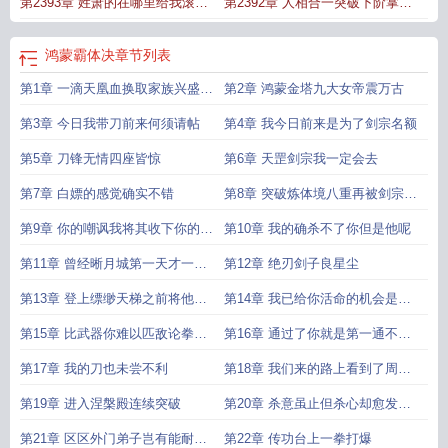
第2393章 姓萧的在哪里给我滚出
第2392章 人相合一突破下阶掌天
人
鸿蒙体验招募
鸿蒙霸体决TXT全本
鸿蒙霸体决境界划分
鸿蒙霸体决免费阅
读
鸿蒙霸体决全本tvt
鸿蒙霸体决人物介绍
鸿蒙破局
鸿蒙霸体决今天更新章
来
境
节
鸿蒙霸体决全文
绝杀鸿蒙腕
鸿蒙锏诀
鸿蒙霸体诀全文
鸿蒙七决
鸿蒙霸体
鸿蒙霸体决
章节列表
决超前更新最新版更新内容
鸿蒙霸体决超前更新最简单的方法
鸿蒙霸体决落秋
第1章 一滴天凰血换取家族兴盛三
第2章 鸿蒙金塔九大女帝震万古
中文
鸿蒙霸体决完整
鸿蒙霸体诀免费阅读
鸿蒙霸体诀萧诺
鸿蒙神体
鸿蒙雄
主
鸿蒙霸体决最新章节 ...
鸿蒙霸体决最新版本更新内容
鸿蒙霸体决境界划分详
百年
第3章 今日我带刀前来何须请帖
第4章 我今日前来是为了剑宗名额
细介绍
鸿蒙霸体决女主有谁
鸿蒙霸体诀百度百科
鸿蒙霸体决等级划分
鸿蒙霸
体决最新章节更新
第5章 刀锋无情四座皆惊
鸿蒙霸体诀最新更新内容
第6章 天罡剑宗我一定会去
鸿蒙霸体诀超前更新最新版更新内
容
鸿蒙霸体决超前更新内容有哪些
鸿蒙霸体决最新
鸿蒙霸体诀百科
鸿蒙霸体
第7章 白嫖的感觉确实不错
第8章 突破炼体境八重再被剑宗除
决TXT免费
鸿蒙霸体决女主有几个
鸿蒙掌控体
鸿蒙霸体诀txt
鸿蒙体积
鸿蒙霸
体决完整版
鸿蒙霸天诀
太上鸿蒙霸体
鸿蒙体质
鸿蒙霸体决超前看落秋
鸿蒙霸
名
第9章 你的嘲讽我将其收下你的性
第10章 我的确杀不了你但是他呢
体决修练等级
鸿蒙霸体决几个女主
武霸鸿蒙
鸿蒙霸业
鸿蒙霸体决全集TXT
鸿
命我要带走
第11章 曾经晰月城第一天才一定
第12章 绝刃剑子良星尘
蒙霸体决最新更新内容
鸿蒙霸体决落秋
鸿蒙霸体决(超前更新)
鸿蒙霸体诀今天
更新章节
九转混沌鸿蒙决
鸿蒙体质楚风
会强势归来
第13章 登上缥缈天梯之前将他永
第14章 我已给你活命的机会是你
远留下
自己不珍惜
第15章 比武器你难以匹敌论拳脚
第16章 通过了你就是第一通不过
你犹逊一筹
那就滚
第17章 我的刀也未尝不利
第18章 我们来的路上看到了周暗
的尸体
第19章 进入涅槃殿连续突破
第20章 杀意虽止但杀心却愈发冷
冽
第21章 区区外门弟子岂有能耐修
第22章 传功台上一拳打爆