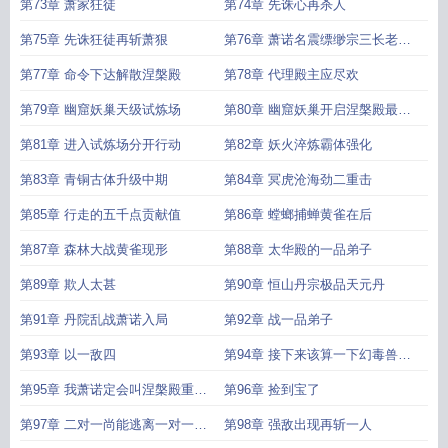
杀人
第73章 萧家狂徒
第74章 先诛心再杀人
第75章 先诛狂徒再斩萧狠
第76章 萧诺名震缥缈宗三长老欲
解散涅槃殿
第77章 命令下达解散涅槃殿
第78章 代理殿主应尽欢
第79章 幽窟妖巢天级试炼场
第80章 幽窟妖巢开启涅槃殿最后
的机会
第81章 进入试炼场分开行动
第82章 妖火淬炼霸体强化
第83章 青铜古体升级中期
第84章 冥虎沧海劲二重击
第85章 行走的五千点贡献值
第86章 螳螂捕蝉黄雀在后
第87章 森林大战黄雀现形
第88章 太华殿的一品弟子
第89章 欺人太甚
第90章 恒山丹宗极品天元丹
第91章 丹院乱战萧诺入局
第92章 战一品弟子
第93章 以一敌四
第94章 接下来该算一下幻毒兽这
笔账了
第95章 我萧诺定会叫涅槃殿重新
第96章 捡到宝了
崛起
第97章 二对一尚能逃离一对一必
第98章 强敌出现再斩一人