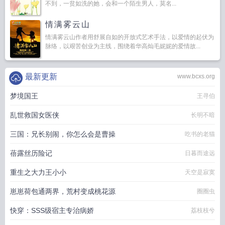
不到，一贫如洗的她，会和一个陌生男人，莫名...
情满雾云山
情满雾云山作者用舒展自如的开放式艺术手法，以爱情的起伏为
脉络，以艰苦创业为主线，围绕着华高灿毛妮妮的爱情故...
最新更新
www.bcxs.org
梦境国王
王寻伯
乱世救国女医侠
长明不暗
三国：兄长别闹，你怎么会是曹操
吃书的老猫
蓓露丝历险记
日暮而途远
重生之大力王小小
天空是寂寞
崽崽荷包通两界，荒村变成桃花源
圈圈虫
快穿：SSS级宿主专治病娇
荔枝枝兮