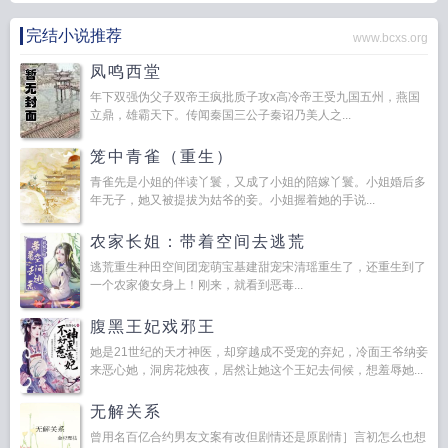
完结小说推荐
www.bcxs.org
凤鸣西堂
年下双强伪父子双帝王疯批质子攻x高冷帝王受九国五州，燕国
立鼎，雄霸天下。传闻秦国三公子秦诏乃美人之...
笼中青雀（重生）
青雀先是小姐的伴读丫鬟，又成了小姐的陪嫁丫鬟。小姐婚后多
年无子，她又被提拔为姑爷的妾。小姐握着她的手说...
农家长姐：带着空间去逃荒
逃荒重生种田空间团宠萌宝基建甜宠宋清瑶重生了，还重生到了
一个农家傻女身上！刚来，就看到恶毒...
腹黑王妃戏邪王
她是21世纪的天才神医，却穿越成不受宠的弃妃，冷面王爷纳妾
来恶心她，洞房花烛夜，居然让她这个王妃去伺候，想羞辱她...
无解关系
曾用名百亿合约男友文案有改但剧情还是原剧情］言初怎么也想