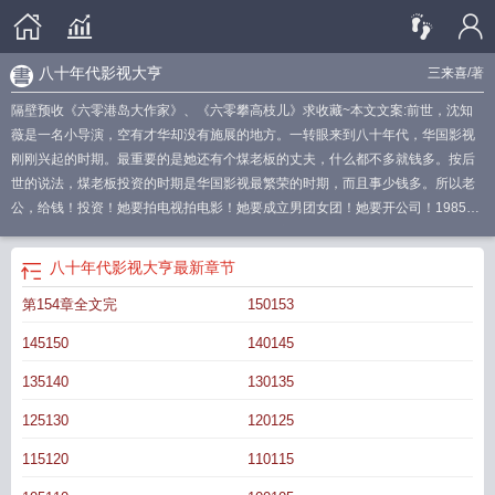
八十年代影视大亨
三来喜
/著
隔壁预收《六零港岛大作家》、《六零攀高枝儿》求收藏~本文文案:前世，沈知
薇是一名小导演，空有才华却没有施展的地方。一转眼来到八十年代，华国影视
刚刚兴起的时期。最重要的是她还有个煤老板的丈夫，什么都不多就钱多。按后
世的说法，煤老板投资的时期是华国影视最繁荣的时期，而且事少钱多。所以老
公，给钱！投资！她要拍电视拍电影！她要成立男团女团！她要开公司！1985
年，执导的首部爽剧收视破45%，横扫苦情剧市场。1987年，拍的电影斩获金熊
奖，她成为华国首位获此殊荣的导演。同年，影视公司挂牌成立，未来华国乃至
八十年代影视大亨
最新章节
亚洲最大影视公司正式建立。1988，旗下女演员摘下影后桂冠，开启公司输出影
第154章全文完
150153
帝影后的黄金时代。1990年，一代偶像男团横空出世，掀起全国乃至全亚洲的偶
像狂潮，内地偶像工业自此提前起飞！食用指南:1.平行时空，架空。2.偏事业
145150
140145
线。————隔壁预收《六零港岛大作家》求收藏～一觉醒来，钟若颖成了港岛
的一个小靓妹。烂赌的爸病弱的妈，打架的弟叛逆的妹，家徒四壁的家以及无助
135140
130135
的她。一家五口挤在四十来平方米的家，吃喝拉撒都在这鸽子屋里完成。此时六
125130
120125
十年代的港岛，正是文化百花齐放的时期，各种类型的小说如雨后春笋般冒了出
来。钟若颖咬咬牙重新拿起她的笔，誓要写出个天崩地裂来。不过一开始投稿被
115120
110115
骂是狗屎，当厕纸都不如。之后全岛出版社争着出版她的书。有人骂她只会写狗