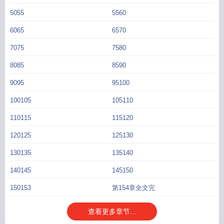
后
八零年代影视大亨
八十年代影视大亨by三来喜番外
八十年代影视大亨三来喜
5055
5560
百度
八十年代影视大亨by三来喜17
八十年代影视大亨云盘
八十年代影视大亨
6065
6570
笔趣阁
八十年代影视大亨 三来喜
八十年代影视大亨TXT
八十年代影视大亨百
度
八十年代影视大全
八十年代影视大亨晋江
八十年代影视大亨沈知薇
八十年
7075
7580
代演员
80年代影视明星图片
八十年代影视大亨TXT百度
8085
8590
9095
95100
100105
105110
110115
115120
120125
125130
130135
135140
140145
145150
150153
第154章全文完
查看更多章节...