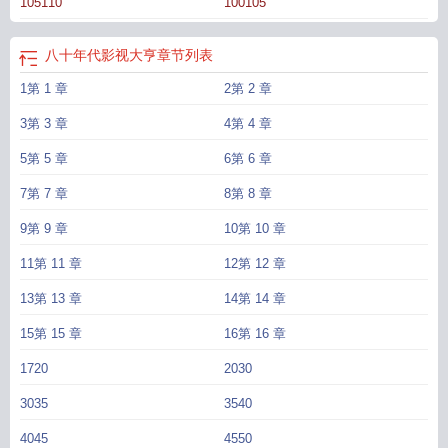
105110
100105
血小说后来捧着她的严肃文学哭得稀里哗啦。有人说她的小说走不出华国后来国
内外物理学家争着要和她讨论宇宙奥秘。他们叫她言情天后，人性解剖师，科幻
文学的巨石。————隔壁预收《六零攀高枝儿》姜如棠，弄三里胡同最扎眼的
八十年代影视大亨
章节列表
一枝花。大姐勤快，二姐能干，三姐聪明——她呢，只有这张脸。她爱美，瞧不
1第 1 章
2第 2 章
上胡同里那些木讷又寒酸的男孩；她爱美，不愿陷进柴米油盐的琐碎日子里；她
爱美，十八岁的姜如棠，一心只想攀个高枝儿，风风光光过一生。直到那天，她
3第 3 章
4第 4 章
从窗口望出去，一辆小轿车在隔壁四合院门外。走下来的男生清俊、挺拔，浑身
上下透着两个字：有钱！姜如棠心动了。她决定，就是他了。*可顾淮这块骨头，
5第 5 章
6第 6 章
比想象中难啃。任她百般撩拨，他自岿然不动。姜如棠咬咬牙：行，啃不下这骨
7第 7 章
8第 8 章
头她决定换一根啃。她转身就锁定下一个目标。那晚，她与新目标花前月下回
来，刚走进房间一道滚烫的身躯猛地将她压倒在床，灼热的呼吸喷在耳畔。顾淮
9第 9 章
10第 10 章
一手死死捂着她的嘴，牙齿狠狠碾过她脆弱的脖颈，声音喑哑，浸透了压抑的疯
11第 11 章
12第 12 章
狂：“姜如棠，谁准你换高枝的？”
八十年代影视大亨三来喜
八十年代影视大亨免
费观看
八十年代影视明星
八十年代影视大亨番外156
八十年代影视大亨155
回
13第 13 章
14第 14 章
顾八十年代影视明星
八十年代影视大亨三来喜云盘
八十年代影视大亨免费阅
15第 15 章
16第 16 章
读
八零年代影视大亨百度
八十年代影视大亨完结
八十年代影视城
八十年代影
视大亨作者三来喜
八十年代当红影星
八十年代影视剧
八零年代影视传媒
八十
1720
2030
年代影视大亨全文免费
80年代影帝
播放八十年代代影视明星
八十年代影视大亨
番外
八十年代影视大亨有哪些
八十年代影视名星
八十年代影视大亨是谁
影视
3035
3540
80后
八十年代影视大亨有吗
八十年代影视大亨三来喜免费阅读
80年代的电
4045
4550
影
八十年代影后
八十年代影视大亨17
八十年代影视大亨三来喜资源
80年代影