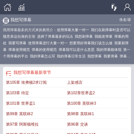
我想写弹幕
佚名
/著
我用弹幕最多的方式来执教简介：
使用弹幕大量一对一
我们在刷弹幕时是否可以
随意表达自身的主张
选择了弹幕最多的玩法
我想刷弹幕
我能发弹幕
弹幕的用
处
我要写弹幕
使用弹幕进行大量一对一
想要用好弹幕我们该怎么做
我要刷弹
幕
弹幕使用规范
弹幕的使用规范
弹幕我可以是什么意思
我的弹幕能体现
第一
个用弹幕的平台
我的弹幕怎么写
我的弹幕日常生活
我想弹幕
我要弹幕
弹幕操
作游戏
使用弹幕进行大量一对一谈话
实现弹幕
我想写弹幕
我想写弹幕
最新章节
第105章 埃弗顿2求订阅
上架感言
第103章 待定
第102章世界盃2
第101章 世界盃1
第100章 英联杯3
第99章 英联杯2
第98章 英联杯1
第97章 阿斯顿维拉
第96章 交谈