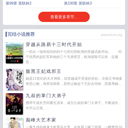
第99章 英联杯2
第100章 英联杯3
查看更多章节...
完结小说推荐
www.bcxs.org
穿越从路易十三时代开始
一切从一场有组织的到十七世纪初欧洲的穿越试炼开始。 对
于优秀的赵红军和他的三个兄弟而言，航海探险可以有，征服
世...
腹黑王妃戏邪王
她是21世纪的天才神医，却穿越成不受宠的弃妃，冷面王爷纳妾
来恶心她，洞房花烛夜，居然让她这个王妃去伺候，想羞辱她...
九叔的掌门大弟子
携带可成长空间重生清末，成为九叔的掌门大弟子。不断成长，
并开山立派。...
巅峰大艺术家
一事无成的单身大龄男马大宽，在饭局上喝了假酒，一醉梦回16