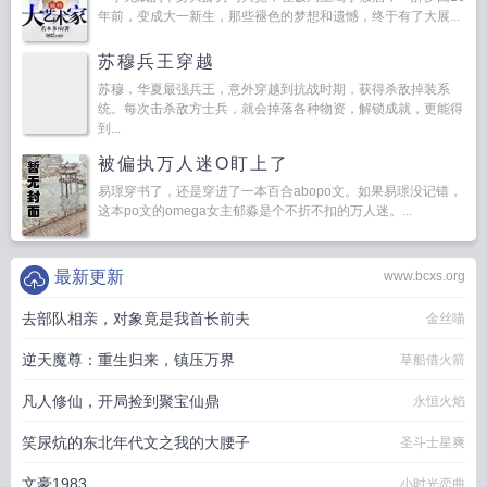
年前，变成大一新生，那些褪色的梦想和遗憾，终于有了大展...
苏穆兵王穿越
苏穆，华夏最强兵王，意外穿越到抗战时期，获得杀敌掉装系
统。每次击杀敌方士兵，就会掉落各种物资，解锁成就，更能得
到...
被偏执万人迷O盯上了
易璟穿书了，还是穿进了一本百合abopo文。如果易璟没记错，
这本po文的omega女主郁淼是个不折不扣的万人迷。...
最新更新
www.bcxs.org
去部队相亲，对象竟是我首长前夫
金丝喵
逆天魔尊：重生归来，镇压万界
草船借火箭
凡人修仙，开局捡到聚宝仙鼎
永恒火焰
笑尿炕的东北年代文之我的大腰子
圣斗士星爽
文豪1983
小时光恋曲