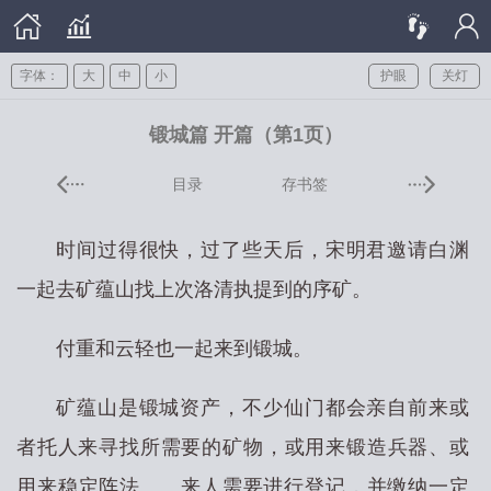
字体：
大
中
小
护眼
关灯
锻城篇 开篇（第1页）
目录
存书签
时间过得很快，过了些天后，宋明君邀请白渊
一起去矿蕴山找上次洛清执提到的序矿。
付重和云轻也一起来到锻城。
矿蕴山是锻城资产，不少仙门都会亲自前来或
者托人来寻找所需要的矿物，或用来锻造兵器、或
用来稳定阵法……来人需要进行登记，并缴纳一定