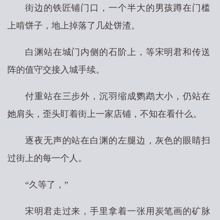
街边的铁匠铺门口，一个半大的男孩蹲在门槛
上啃饼子，地上掉落了几处饼渣。
白渊站在城门内侧的石阶上，等宋明君和传送
阵的值守交接入城手续。
付重站在三步外，沉羽缩成鹦鹉大小，仍站在
她肩头，歪头盯着街上一家店铺，不知在看什么。
逐夜无声的站在白渊的左腿边，灰色的眼睛扫
过街上的每一个人。
“久等了，”
宋明君走过来，手里拿着一张用炭笔画的矿脉